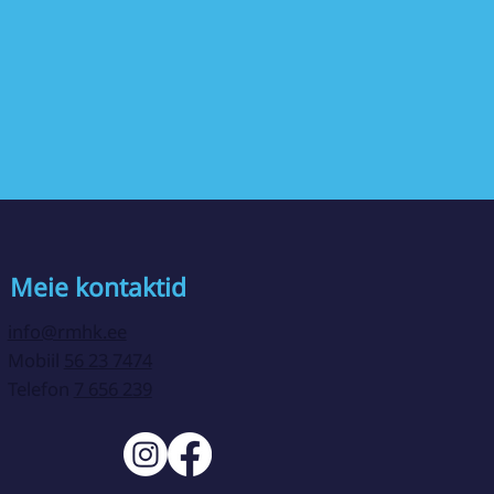
Meie kontaktid
info@rmhk.ee
Mobiil
56 23 7474
Telefon
7 656 239