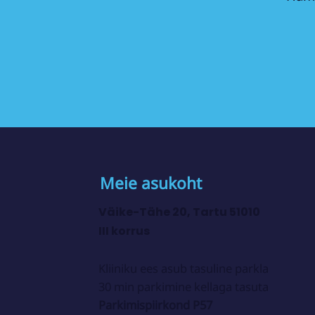
Meie asukoht
Väike-Tähe 20, Tartu 51010
III korrus
Kliiniku ees asub tasuline parkla
30 min parkimine kellaga tasuta
Parkimispiirkond P57