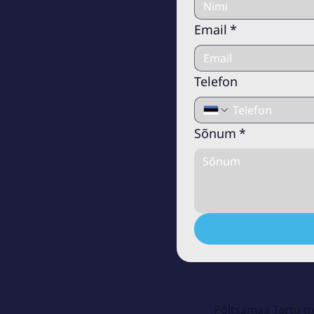
Email
*
Telefon
Sõnum
*
Põltsamaa Tartu m