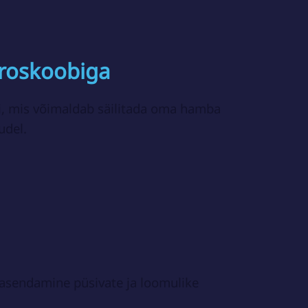
kroskoobiga
vi, mis võimaldab säilitada oma hamba 
del.

maldamine

vi

n koos retrograatse juuretäidisega 
sendamine püsivate ja loomulike 