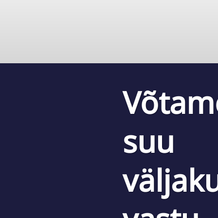
Võtam
suu
väljak