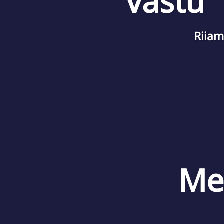
vastu
Riiam
Me