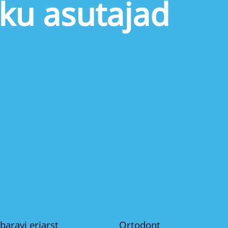
iku asutajad
stada
 Veiko Vengerfeldt
Dr. Eliis Vengerfeldt
aravi eriarst
Ortodont