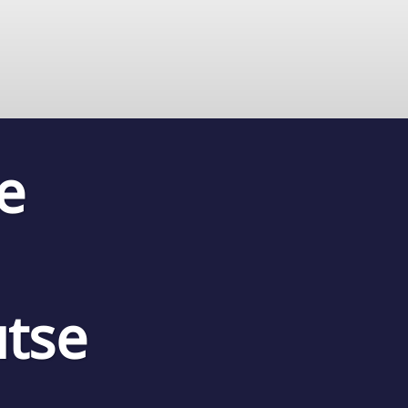
e
utse