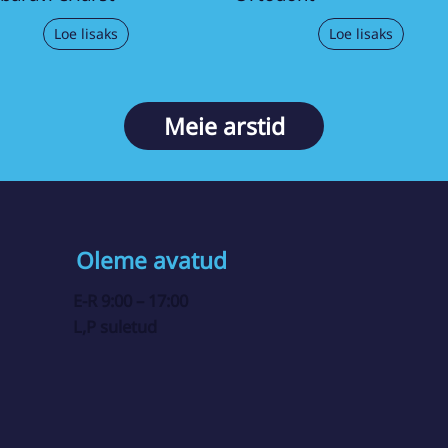
Loe lisaks
Loe lisaks
Meie arstid
Oleme avatud
E-R 9:00 – 17:00
L,P suletud